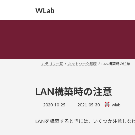
コ
ナ
WLab
ン
ビ
テ
ゲ
ン
ー
ツ
シ
へ
ョ
ス
ン
キ
に
ッ
移
カテゴリ一覧
ネットワーク基礎
LAN構築時の注意
プ
動
LAN構築時の注意
最
2020-10-25
2021-05-30
wlab
終
更
LANを構築するときには、いくつか注意しな
新
日
時